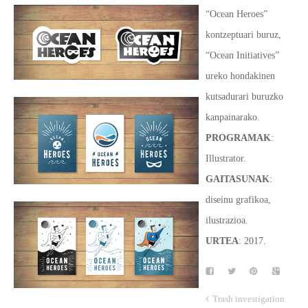
“Ocean Heroes”
kontzeptuari buruz,
“Ocean Initiatives”
ureko hondakinen
kutsadurari buruzko
kanpainarako.
PROGRAMAK
:
Illustrator.
GAITASUNAK
:
diseinu grafikoa,
ilustrazioa.
URTEA
: 2017.
Trash investigation