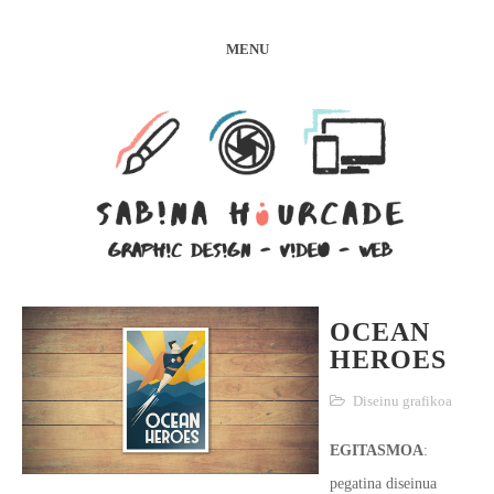
MENU
OCEAN
HEROES
Diseinu grafikoa
EGITASMOA
:
pegatina diseinua