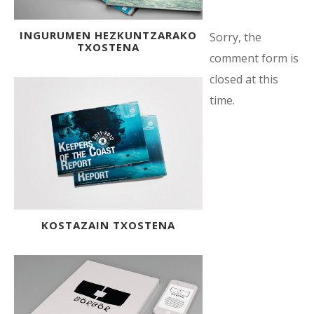
INGURUMEN HEZKUNTZARAKO
Sorry, the
TXOSTENA
comment form is
closed at this
time.
KOSTAZAIN TXOSTENA