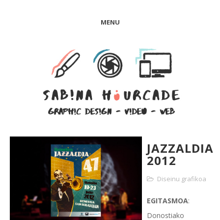
MENU
JAZZALDIA
2012
Diseinu grafikoa
EGITASMOA
:
Donostiako