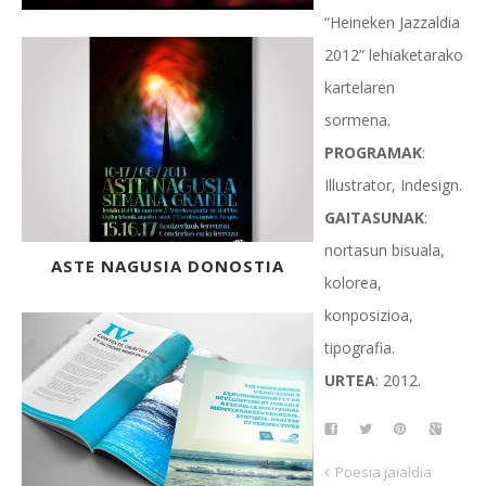
“Heineken Jazzaldia
2012” lehiaketarako
kartelaren
sormena.
PROGRAMAK
:
Illustrator, Indesign.
GAITASUNAK
:
nortasun bisuala,
ASTE NAGUSIA DONOSTIA
kolorea,
konposizioa,
tipografia.
URTEA
: 2012.
Poesia jaialdia