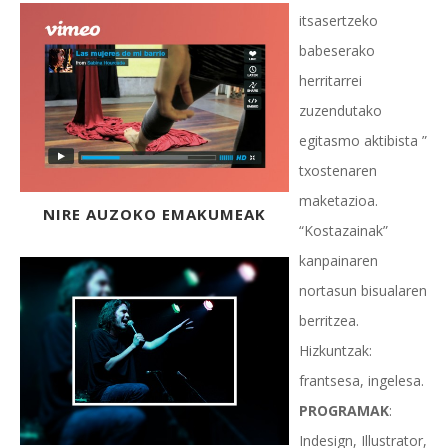
itsasertzeko
babeserako
herritarrei
zuzendutako
egitasmo aktibista ”
txostenaren
maketazioa.
NIRE AUZOKO EMAKUMEAK
“Kostazainak”
kanpainaren
nortasun bisualaren
berritzea.
Hizkuntzak:
frantsesa, ingelesa.
PROGRAMAK
:
Indesign, Illustrator,