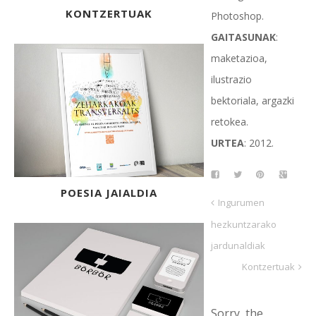
KONTZERTUAK
Photoshop.
GAITASUNAK
:
maketazioa,
ilustrazio
bektoriala, argazki
retokea.
URTEA
: 2012.
POESIA JAIALDIA
Ingurumen
hezkuntzarako
jardunaldiak
Kontzertuak
Sorry, the