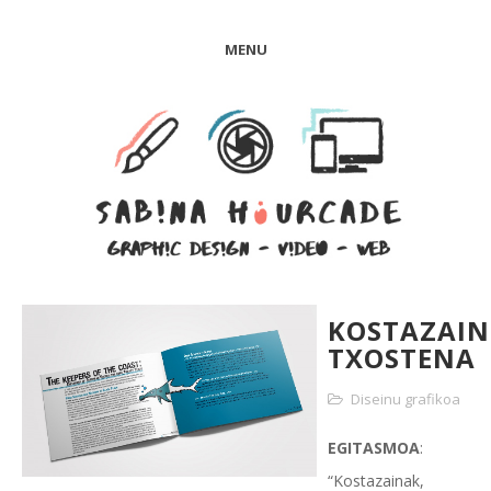
MENU
KOSTAZAIN
TXOSTENA
Diseinu grafikoa
EGITASMOA
:
“Kostazainak,