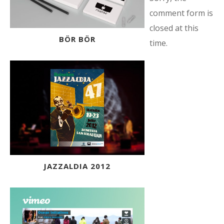
comment form is
closed at this
BÖR BÖR
time.
JAZZALDIA 2012