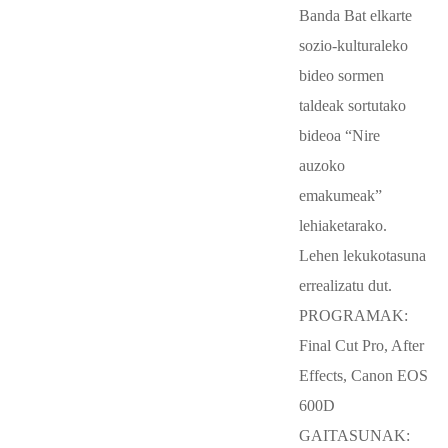
Banda Bat elkarte
sozio-kulturaleko
bideo sormen
taldeak sortutako
bideoa “Nire
auzoko
emakumeak”
lehiaketarako.
Lehen lekukotasuna
errealizatu dut.
PROGRAMAK:
Final Cut Pro, After
Effects, Canon EOS
600D
GAITASUNAK: