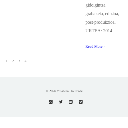
gidoigintza,
grabaketa, edizioa,
post-produkzioa.
URTEA: 2014.
Read More ›
1
2
3
4
© 2026 // Sabina Hourcade