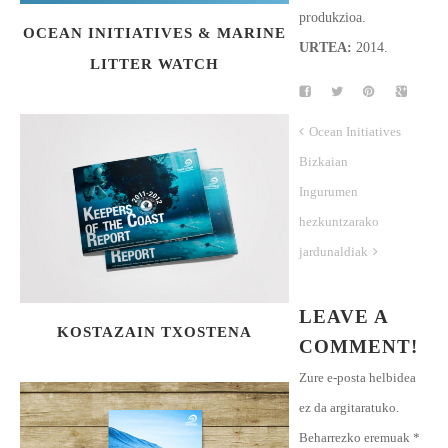
produkzioa.
OCEAN INITIATIVES & MARINE
URTEA:
2014.
LITTER WATCH
Ocean Initiatives
Bizkaian
Ingurumen
hezkuntzarako
jardunaldiak
LEAVE A
KOSTAZAIN TXOSTENA
COMMENT!
Zure e-posta helbidea
ez da argitaratuko.
Beharrezko eremuak
*