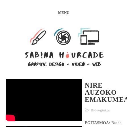
MENU
NIRE
AUZOKO
EMAKUME
Bideogintza
EGITASMOA:
Banda