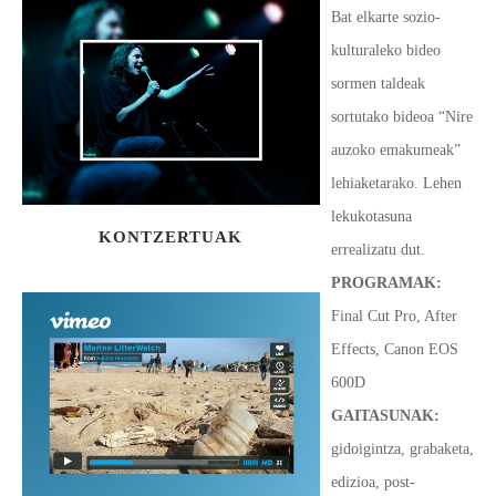
Bat elkarte sozio-
kulturaleko bideo
sormen taldeak
sortutako bideoa
“Nire
auzoko emakumeak”
lehiaketarako.
Lehen
lekukotasuna
KONTZERTUAK
errealizatu dut.
PROGRAMAK
:
Final Cut Pro, After
Effects, Canon EOS
600D
GAITASUNAK:
gidoigintza, grabaketa,
edizioa, post-