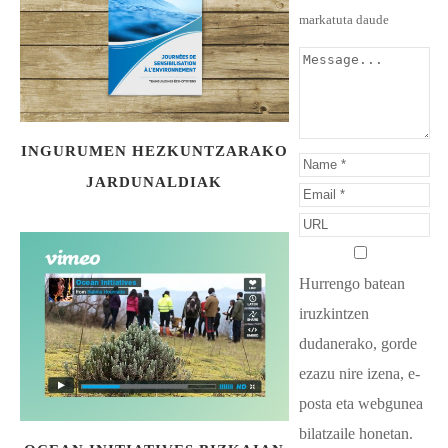
markatuta daude
INGURUMEN HEZKUNTZARAKO
JARDUNALDIAK
Hurrengo batean
iruzkintzen
dudanerako, gorde
ezazu nire izena, e-
posta eta webgunea
bilatzaile honetan.