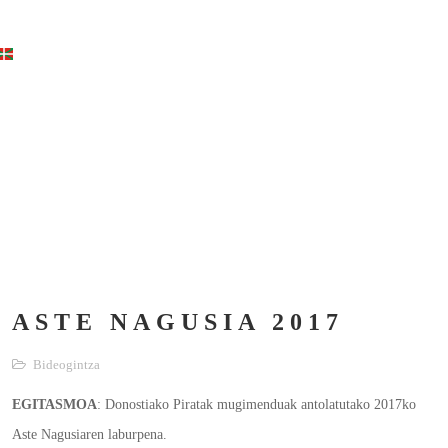
ASTE NAGUSIA 2017
Bideogintza
EGITASMOA
: Donostiako Piratak mugimenduak antolatutako 2017ko
Aste Nagusiaren laburpena.