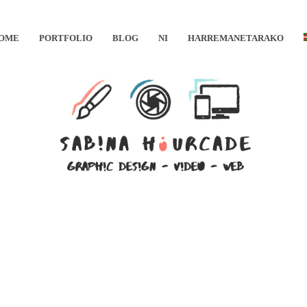
OME
PORTFOLIO
BLOG
NI
HARREMANETARAKO