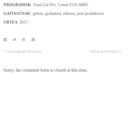
PROGRAMAK
: Final Cut Pro, Canon EOS 600D.
GAITASUNAK
: gidoia, grabaketa, edizioa, post-produkzioa.
URTEA
: 2017.
Aste nagusia Donostia
Klima pottokitzen
Sorry, the comment form is closed at this time.