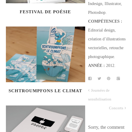
Indesign, Illustrator,
FESTIVAL DE POÉSIE
Photoshop.
COMPÉTENCES :
Editorial design,
création d’illustrations
vectorielles, retouche
photographique.
ANNÉE :
2012.
Journées de
SCHTROUMPFONS LE CLIMAT
sensibilisation
Concerts
Sorry, the comment