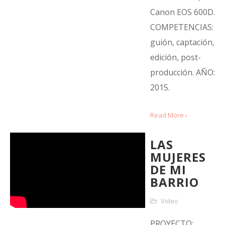
Canon EOS 600D.
COMPETENCIAS:
guión, captación,
edición, post-
producción. AÑO:
2015.
Read More ›
LAS
MUJERES
DE MI
BARRIO
Video
PROYECTO: