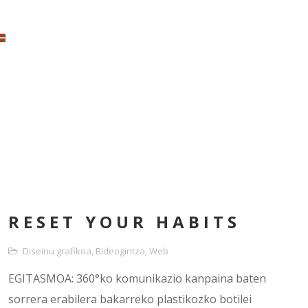
RESET YOUR HABITS
Diseinu grafikoa
,
Bideogintza
,
Web
EGITASMOA: 360°ko komunikazio kanpaina baten
sorrera erabilera bakarreko plastikozko botilei