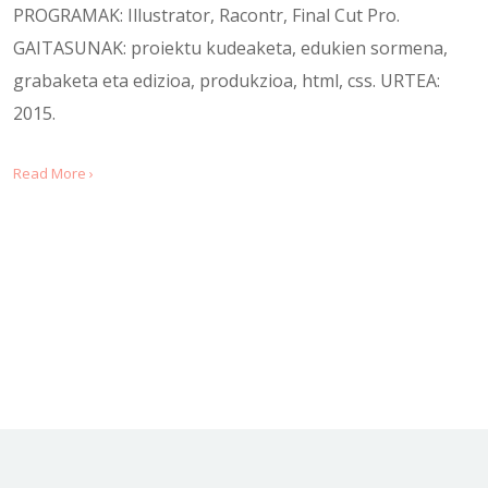
PROGRAMAK: Illustrator, Racontr, Final Cut Pro.
GAITASUNAK: proiektu kudeaketa, edukien sormena,
grabaketa eta edizioa, produkzioa, html, css. URTEA:
2015.
Read More ›