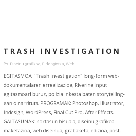
TRASH INVESTIGATION
Diseinu grafikoa
,
Bideogintza
,
Web
EGITASMOA: “Trash Investigation” long-form web-
dokumentalaren errealizazioa, Riverine Input
egitasmoari buruz, polizia inkesta baten storytelling-
ean oinarrituta. PROGRAMAK: Photoshop, Illustrator,
Indesign, WordPress, Final Cut Pro, After Effects.
GAITASUNAK: nortasun bisuala, diseinu grafikoa,
maketazioa, web diseinua, grabaketa, edizioa, post-