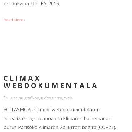
produkzioa. URTEA: 2016.
Read More ›
CLIMAX
WEBDOKUMENTALA
Diseinu grafikoa
,
Bideogintza
,
Web
EGITASMOA: “Climax” web-dokumentalaren
errealizazioa, ozeanoa eta klimaren harremanari
buruz Pariseko Klimaren Gailurrari begira (COP21).