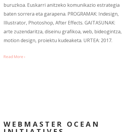
buruzkoa. Euskarri anitzeko komunikazio estrategia
baten sorrera eta garapena. PROGRAMAK: Indesign,
Illustrator, Photoshop, After Effects. GAITASUNAK:
arte zuzendaritza, diseinu grafikoa, web, bideogintza,
motion design, proiektu kudeaketa. URTEA: 2017.
Read More ›
WEBMASTER OCEAN
INITIATIVES