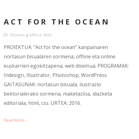
ACT FOR THE OCEAN
Diseinu grafikoa
,
Web
PROIEKTUA: “Act for the ocean” kanpainaren
nortasun bisualaren sormena, offline eta online
euskarrien egokitzapena, web diseinua. PROGRAMAK:
Indesign, Illustrator, Photoshop, WordPress.
GAITASUNAK: nortasun bisuala, ilustrazio
bektorialerako sormena, maketazioa, idazketa
editoriala, html, css. URTEA: 2016.
Read More ›