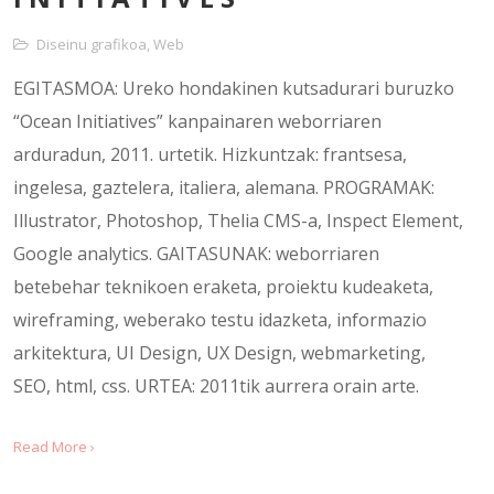
Diseinu grafikoa
,
Web
EGITASMOA: Ureko hondakinen kutsadurari buruzko
“Ocean Initiatives” kanpainaren weborriaren
arduradun, 2011. urtetik. Hizkuntzak: frantsesa,
ingelesa, gaztelera, italiera, alemana. PROGRAMAK:
Illustrator, Photoshop, Thelia CMS-a, Inspect Element,
Google analytics. GAITASUNAK: weborriaren
betebehar teknikoen eraketa, proiektu kudeaketa,
wireframing, weberako testu idazketa, informazio
arkitektura, UI Design, UX Design, webmarketing,
SEO, html, css. URTEA: 2011tik aurrera orain arte.
Read More ›