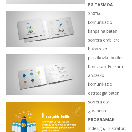
EGITASMOA
:
360°ko
komunikazio
kanpaina baten
sorrera erabilera
bakarreko
plastikozko botilei
buruzkoa. Euskarri
anitzeko
komunikazio
estrategia baten
sorrera eta
garapena.
PROGRAMAK
:
Indesign, Illustrator,