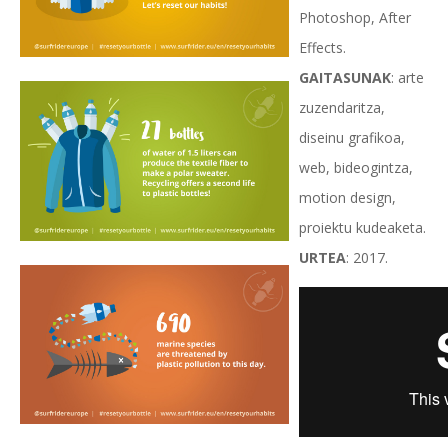
Photoshop, After
Effects.
GAITASUNAK
: arte
zuzendaritza,
diseinu grafikoa,
web, bideogintza,
motion design,
proiektu kudeaketa.
URTEA
: 2017.