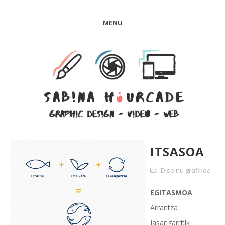
MENU
ITSASOA
Diseinu grafikoa
EGITASMOA
:
Arrantza
jasangarritik