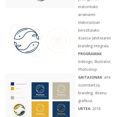
eratorritako
arrainaren
elaborazioan
berezitutako
Itsasoa jatetxearen
branding integrala.
PROGRAMAK
:
Indesign, Illustrator,
Photoshop.
GAITASUNAK
: arte
zuzendaritza,
branding, diseinu
grafikoa.
URTEA
: 2018.