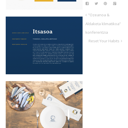
”Ozeanoa &
Aldaketa klimatikoa”
konferentzia
Reset Your Habits