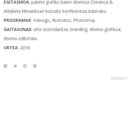
EGITASMOA
: pakete grafiko baten diseinua Ozeanoa &
Aldaketa klimatikoari buruzko konferentzia baterako.
PROGRAMAK
: Indesign, Illustrator, Photoshop.
GAITASUNAK
: arte zuzendaritza, branding, diseinu grafikoa,
diseinu editoriala.
URTEA
: 2018.
Itsasoa