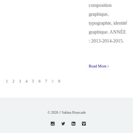
composition
graphique,
typographie, identité
graphique. ANNÉE
: 2013-2014-2015.
Read More ›
1
2
3
4
5
6
7
8
9
© 2026 // Sabina Hourcade